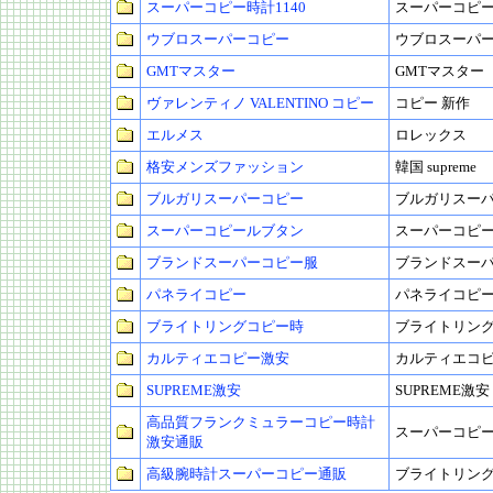
スーパーコピー時計1140
スーパーコピ
ウブロスーパーコピー
ウブロスーパ
GMTマスター
GMTマスター
ヴァレンティノ VALENTINO コピー
コピー 新作
エルメス
ロレックス
格安メンズファッション
韓国 supreme
ブルガリスーパーコピー
ブルガリスー
スーパーコピールブタン
スーパーコピ
ブランドスーパーコピー服
ブランドスー
パネライコピー
パネライコピ
ブライトリングコピー時
ブライトリン
カルティエコピー激安
カルティエコ
SUPREME激安
SUPREME激安
高品質フランクミュラーコピー時計
スーパーコピー
激安通販
高級腕時計スーパーコピー通販
ブライトリン