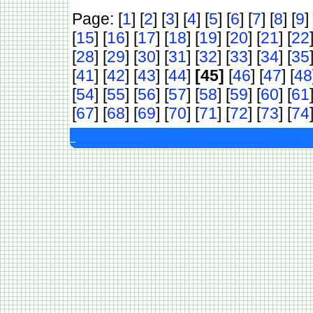
Page: [
1
] [
2
] [
3
] [
4
] [
5
] [
6
] [
7
] [
8
] [
9
] 
[
15
] [
16
] [
17
] [
18
] [
19
] [
20
] [
21
] [
22
[
28
] [
29
] [
30
] [
31
] [
32
] [
33
] [
34
] [
35
[
41
] [
42
] [
43
] [
44
]
[45]
[
46
] [
47
] [
48
[
54
] [
55
] [
56
] [
57
] [
58
] [
59
] [
60
] [
61
[
67
] [
68
] [
69
] [
70
] [
71
] [
72
] [
73
] [
74