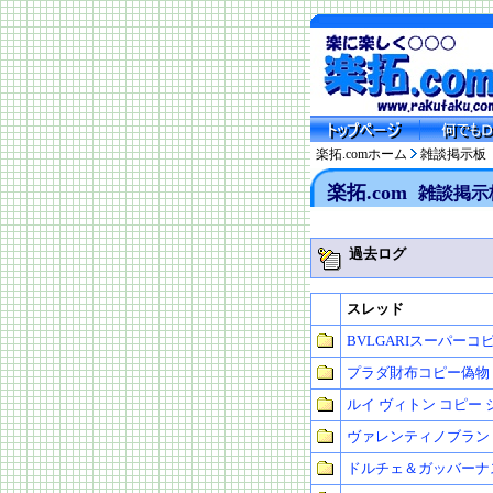
楽拓.comホーム
雑談掲示板
楽拓.com
雑談掲示
過去ログ
スレッド
BVLGARIスーパーコ
プラダ財布コピー偽物
ルイ ヴィトン コピー
ヴァレンティノブランド
ドルチェ＆ガッバーナ