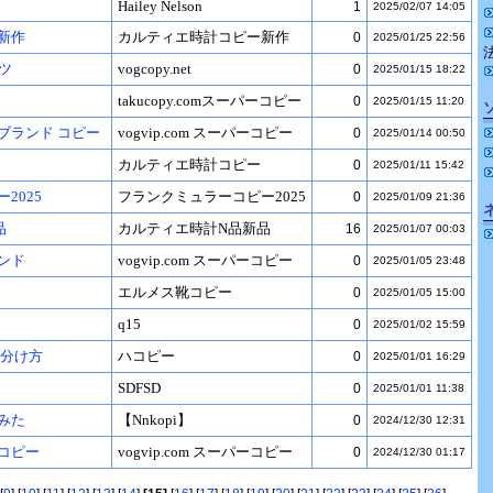
Hailey Nelson
1
2025/02/07 14:05
新作
カルティエ時計コピー新作
0
2025/01/25 22:56
ツ
vogcopy.net
0
2025/01/15 18:22
takucopy.comスーパーコピー
0
2025/01/15 11:20
ブランド コピー
vogvip.com スーパーコピー
0
2025/01/14 00:50
カルティエ時計コピー
0
2025/01/11 15:42
2025
フランクミュラーコピー2025
0
2025/01/09 21:36
品
カルティエ時計N品新品
16
2025/01/07 00:03
ンド
vogvip.com スーパーコピー
0
2025/01/05 23:48
エルメス靴コピー
0
2025/01/05 15:00
q15
0
2025/01/02 15:59
見分け方
ハコピー
0
2025/01/01 16:29
SDFSD
0
2025/01/01 11:38
てみた
【Nnkopi】
0
2024/12/30 12:31
コピー
vogvip.com スーパーコピー
0
2024/12/30 01:17