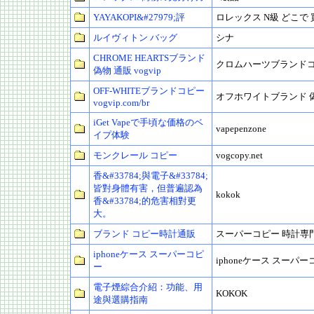
YAYAKOPI&#27979;評
ロレックス N級 どこで 
ルイヴィトン バッグ
シナ
CHROME HEARTSブランド
クロムハーツブランド
偽物 通販 vogvip
OFF-WHITEブランドコピー
オフホワイトブランド 
vogvip.com/br
iGet Vapeで手頃な価格のベ
vapepenzone
イプ体験
モンクレール コピー
vogcopy.net
香&#33784;與電子&#33784;
皆對身體有害，但普遍認為
kokok
香&#33784;的危害相對更
大。
ブランド コピー時計通販
スーパーコピー 時計専
iphoneケース スーパーコピ
iphoneケース スーパ
ー
電子煙綜合介紹：功能、用
KOKOK
途與選購指南