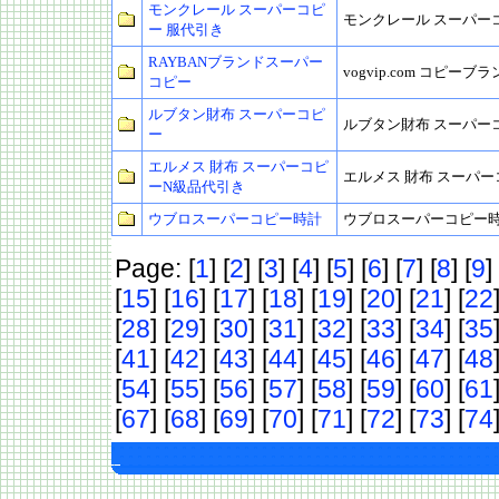
モンクレール スーパーコピ
モンクレール スーパー
ー 服代引き
RAYBANブランドスーパー
vogvip.com コピーブ
コピー
ルブタン財布 スーパーコピ
ルブタン財布 スーパー
ー
エルメス 財布 スーパーコピ
エルメス 財布 スーパ
ーN級品代引き
ウブロスーパーコピー時計
ウブロスーパーコピー
Page: [
1
] [
2
] [
3
] [
4
] [
5
] [
6
] [
7
] [
8
] [
9
] 
[
15
] [
16
] [
17
] [
18
] [
19
] [
20
] [
21
] [
22
[
28
] [
29
] [
30
] [
31
] [
32
] [
33
] [
34
] [
35
[
41
] [
42
] [
43
] [
44
] [
45
] [
46
] [
47
] [
48
[
54
] [
55
] [
56
] [
57
] [
58
] [
59
] [
60
] [
61
[
67
] [
68
] [
69
] [
70
] [
71
] [
72
] [
73
] [
74