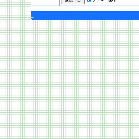
クッキー保存