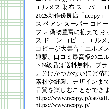
エルメス 財布 スーパー
2025新作優良店「ncop
ス ベアン スーパー コピ
フレ 偽物豊富に揃えてお
ス ドゴン コピー、エルメ
コピーが大集合！エルメス 
通販、口コミ最高級のエル
トN級品は送料無料。ブラ
見分けがつかないほど精
素材や縫製、デザインま
品質を楽しむことができま
https://www.ncopy.jp/cat/sai
https://www.ncopy.jp/