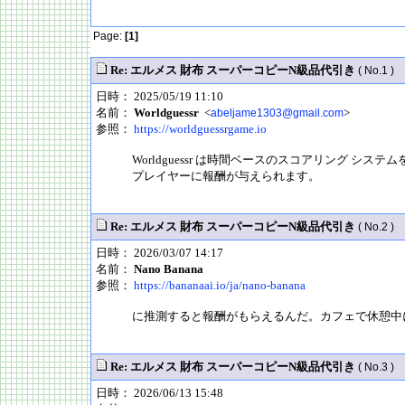
Page:
[1]
Re: エルメス 財布 スーパーコピーN級品代引き
( No.1 )
日時： 2025/05/19 11:10
名前：
Worldguessr
<
>
abeljame1303@gmail.com
参照：
https://worldguessrgame.io
Worldguessr は時間ベースのスコアリング シ
プレイヤーに報酬が与えられます。
Re: エルメス 財布 スーパーコピーN級品代引き
( No.2 )
日時： 2026/03/07 14:17
名前：
Nano Banana
参照：
https://bananaai.io/ja/nano-banana
に推測すると報酬がもらえるんだ。カフェで休憩中
Re: エルメス 財布 スーパーコピーN級品代引き
( No.3 )
日時： 2026/06/13 15:48