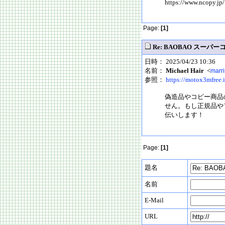
https://www.ncopy.jp/
Page:
[1]
Re: BAOBAO スーパ
日時： 2025/04/23 10:36
名前：
Michael Hair
<
marri
参照：
https://motox3mfree.i
偽造品やコピー商品
せん。もし正規品や
伝いします！
Page:
[1]
題名
名前
E-Mail
URL