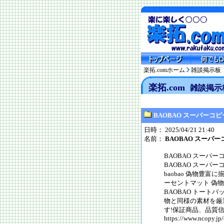
楽拓.comホーム
雑談掲示板
楽拓.com
雑談掲示
BAOBAO スーパーコ
日時： 2025/04/21 21:40
名前：
BAOBAO スーパ
BAOBAO スーパー
BAOBAO スーパー
baobao 偽物豊
ーセントマット 偽物
BAOBAO トー
物と同様の素材を厳
す!保証商品、品質信
https://www.ncopy.jp