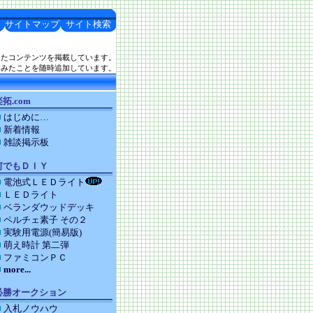
サイトマップ
サイト検索
したコンテンツを掲載しています。
てみたことを随時追加しています。
拓.com
はじめに…
新着情報
雑談掲示板
何でもＤＩＹ
電池式ＬＥＤライト
ＬＥＤライト
ベランダウッドデッキ
ペルチェ素子 その２
実験用電源(簡易版)
萌え時計 第二弾
ファミコンＰＣ
more...
必勝オークション
入札ノウハウ