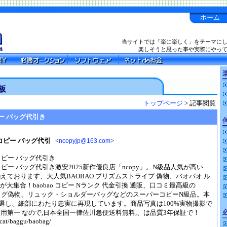
ホーム
当サイトでは「楽に楽しく」をテーマに
楽しそうと思った事や実際にやっ
楽
板
トップページ
> 記事閲覧
ピー バッグ代引き
ーコピー バッグ代引
<
>
ncopyjp@163.com
コピー バッグ代引き
コピー バッグ代引き激安2025新作優良店「ncopy」。N級品人気が高い
富に揃えております、大人気BAOBAO プリズムストライプ 偽物、バオバオ ル
が大集合！baobao コピー Nランク 代金引換 通販、口コミ最高級の
トバッグ偽物、リュック・ショルダーバッグなどのスーパーコピーN級品。本
選し、細部にわたり忠実に再現しています。商品写真は100%実物撮影で
用第一 なので,日本全国一律佐川急便送料無料,、は品質3年保証で！
/cat/baggu/baobag/