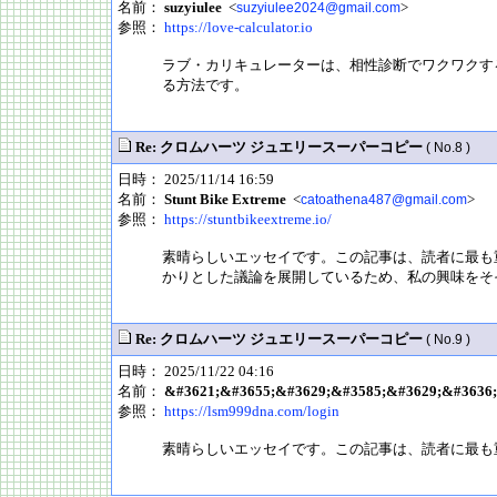
名前：
suzyiulee
<
>
suzyiulee2024@gmail.com
参照：
https://love-calculator.io
ラブ・カリキュレーターは、相性診断でワクワクす
る方法です。
Re: クロムハーツ ジュエリースーパーコピー
( No.8 )
日時： 2025/11/14 16:59
名前：
Stunt Bike Extreme
<
>
catoathena487@gmail.com
参照：
https://stuntbikeextreme.io/
素晴らしいエッセイです。この記事は、読者に最も重要な情報
かりとした議論を展開しているため、私の興味をそ
Re: クロムハーツ ジュエリースーパーコピー
( No.9 )
日時： 2025/11/22 04:16
名前：
&#3621;&#3655;&#3629;&#3585;&#3629;&#3636;
参照：
https://lsm999dna.com/login
素晴らしいエッセイです。この記事は、読者に最も