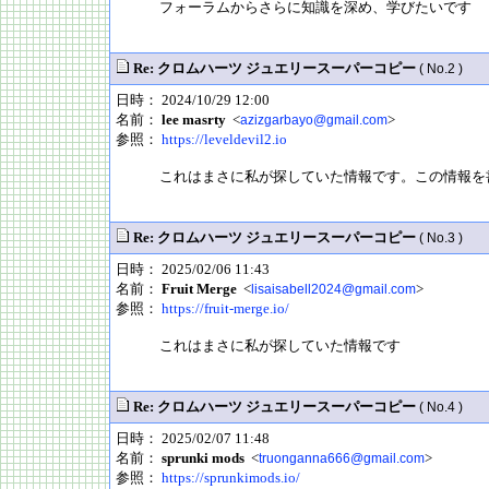
フォーラムからさらに知識を深め、学びたいです
Re: クロムハーツ ジュエリースーパーコピー
( No.2 )
日時： 2024/10/29 12:00
名前：
lee masrty
<
>
azizgarbayo@gmail.com
参照：
https://leveldevil2.io
これはまさに私が探していた情報です。この情報を
Re: クロムハーツ ジュエリースーパーコピー
( No.3 )
日時： 2025/02/06 11:43
名前：
Fruit Merge
<
>
lisaisabell2024@gmail.com
参照：
https://fruit-merge.io/
これはまさに私が探していた情報です
Re: クロムハーツ ジュエリースーパーコピー
( No.4 )
日時： 2025/02/07 11:48
名前：
sprunki mods
<
>
truonganna666@gmail.com
参照：
https://sprunkimods.io/