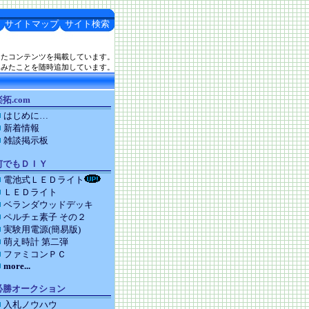
サイトマップ
サイト検索
したコンテンツを掲載しています。
てみたことを随時追加しています。
拓.com
はじめに…
新着情報
雑談掲示板
何でもＤＩＹ
電池式ＬＥＤライト
ＬＥＤライト
ベランダウッドデッキ
ペルチェ素子 その２
実験用電源(簡易版)
萌え時計 第二弾
ファミコンＰＣ
more...
必勝オークション
入札ノウハウ