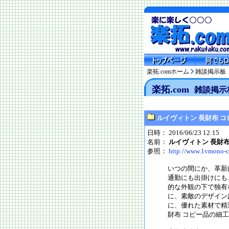
楽拓.comホーム
雑談掲示板
楽拓.com
雑談掲示
ルイヴィトン 長財布 コ
日時： 2016/06/23 12:15
名前：
ルイヴィトン 長財布
参照：
http://www.1vmono-c
いつの間にか、革新
通勤にも出掛けにも
的な外観の下で独有
に、素敵のデザイン
に、優れた素材で精
財布 コピー品の細