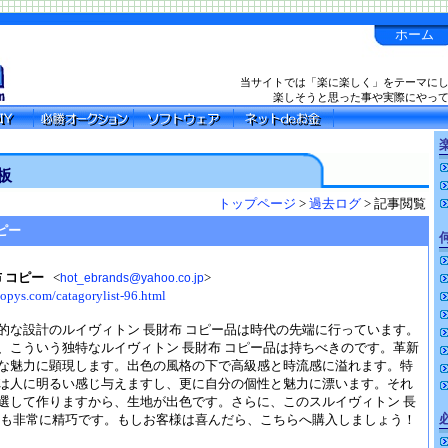
ホーム
当サイトでは「楽に楽しく」をテーマに
楽しそうと思った事や実際にやっ
楽
板
トップページ
>
過去ログ
> 記事閲覧
ピー
 コピー
<
>
hot_ebrands@yahoo.co.jp
opys.com/catagorylist-96.html
的な設計のルイヴィトン 長財布 コピー品は時代の先端に行っています。
、こういう独特なルイヴィトン 長財布 コピー品は持ちべきのです。革新
な魅力に顕現します。出色の風格の下で高級感と時流感に溢れます。特
は人に明るい感じ与えますし、更に自分の個性と魅力に漂います。それ
選して作りますから、生地が出色です。さらに、このスルイヴィトン 長
工も非常に精巧です。もしお客様は喜んだら、こちらへ購入しましょう！