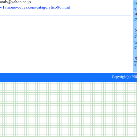
ds@yahoo.co.jp
w.1vmono-copys.com/catagorylist-96.html
Copyright(c) 200