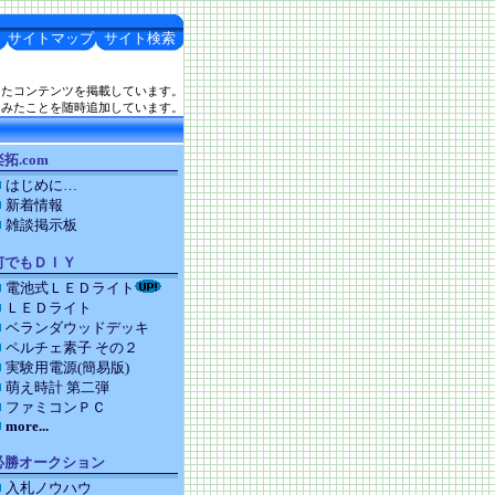
サイトマップ
サイト検索
したコンテンツを掲載しています。
てみたことを随時追加しています。
拓.com
はじめに…
新着情報
雑談掲示板
何でもＤＩＹ
電池式ＬＥＤライト
ＬＥＤライト
ベランダウッドデッキ
ペルチェ素子 その２
実験用電源(簡易版)
萌え時計 第二弾
ファミコンＰＣ
more...
必勝オークション
入札ノウハウ