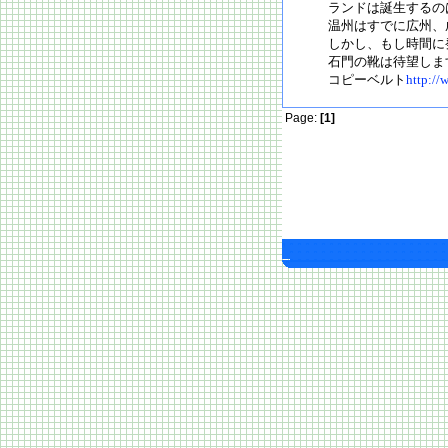
ランドは誕生するの
温州はすでに広州、
しかし、もし時間に
石門の靴は待望しま
コピーベルト
http://
Page:
[1]