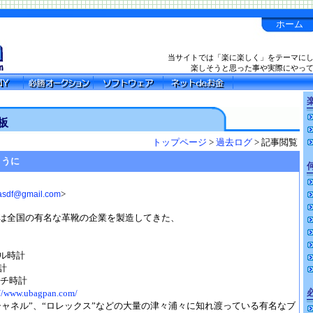
ホーム
当サイトでは「楽に楽しく」をテーマに
楽しそうと思った事や実際にやっ
楽
板
トップページ
>
過去ログ
> 記事閲覧
ように
>
asdf@gmail.com
は全国の有名な革靴の企業を製造してきた、
ル時計
計
ッチ時計
://www.ubagpan.com/
“シャネル”、“ロレックス”などの大量の津々浦々に知れ渡っている有名なブ