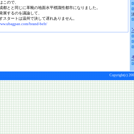
はこので、
成都とと同じに革靴の地面水平標識性都市になりました。
発展するのを議論して、
すスタートは温州で決して遅れありません。
www.ubagpan.com/brand-belt/
Copyright(c) 200