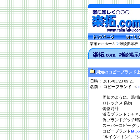
楽拓.comホーム
雑談掲示板
楽拓.com
雑談掲示
周知のコピーブランド
日時： 2015/05/23 09:21
名前：
コピーブランド
<
a
周知のように、温州
ロレックス 偽物
偽物時計
激安ブランドシャネ
偽ブランドグッチ時
スーパーコピー グ
コピーブランド
http
“ルイヴィトン”、