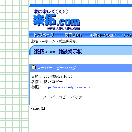
楽拓.comホーム
雑談掲示板
楽拓.com
雑談掲示板
スーパーコピー バッグ
日時： 2024/06/28 16:26
名前：
良いコピー
参照：
https://www.xn--djr07swoa.tw
スーパーコピー バッグ
Page:
[1]