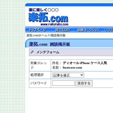
楽拓.comホーム
雑談掲示板
楽拓.com
雑談掲示板
メンテフォーム
対象スレッ
件名：
ディオール iPhone ケース人気
ド
名前：
boatcase.com
処理選択
パスワード