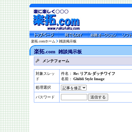
楽拓.comホーム
雑談掲示板
楽拓.com
雑談掲示板
メンテフォーム
対象スレッ
件名：
Re: リアル ダッチワイフ
ド
名前：
Ghibli Style Image
処理選択
パスワード