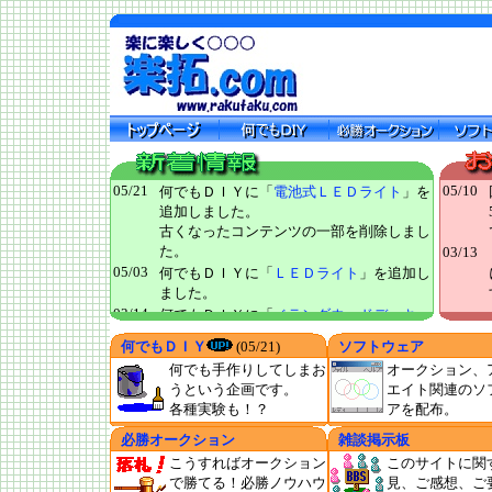
05/21
05/10
何でもＤＩＹに「
電池式ＬＥＤライト
」を
追加しました。
古くなったコンテンツの一部を削除しまし
た。
03/13
05/03
何でもＤＩＹに「
ＬＥＤライト
」を追加し
ました。
03/14
何でもＤＩＹに「
ベランダウッドデッキ
」
を追加しました。
何でもＤＩＹ
(05/21)
ソフトウェア
08/18
何でもＤＩＹに「
ペルチェ素子 その２
」
何でも手作りしてしまお
オークション、
を追加しました。
うという企画です。
エイト関連のソ
08/18
何でもＤＩＹに「
実験用電源(簡易版)
」を
各種実験も！？
アを配布。
追加しました。
03/18
必勝オークション
何でもＤＩＹに「
萌え時計 第二弾
雑談掲示板
」を追
加しました。
こうすればオークション
このサイトに関
で勝てる！必勝ノウハウ
見、ご感想、ご